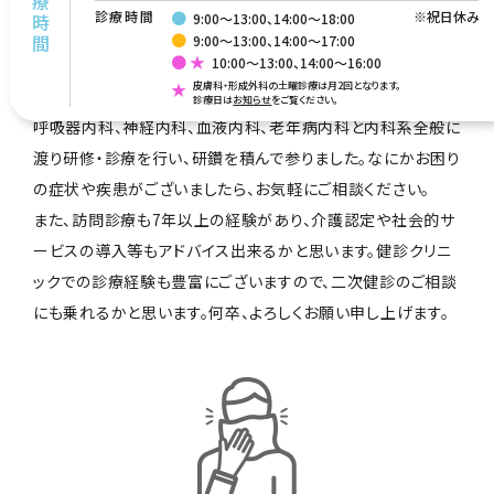
診療時間
診療時間
●
※祝日休み
9:00〜13:00、14:00〜18:00
●
9:00〜13:00、14:00〜17:00
● ★
10:00〜13:00、14:00〜16:00
私はこれまで、自身の専門である糖尿病・内分泌代謝内科の
皮膚科・形成外科の土曜診療は月2回となります。
みならず、総合診療科、感染症内科、消化器内科、循環器内科、
診療日は
お知らせ
をご覧ください。
呼吸器内科、神経内科、血液内科、老年病内科と内科系全般に
渡り研修・診療を行い、研鑽を積んで参りました。なにかお困り
の症状や疾患がございましたら、お気軽にご相談ください。
また、訪問診療も7年以上の経験があり、介護認定や社会的サ
ービスの導入等もアドバイス出来るかと思います。健診クリニ
ックでの診療経験も豊富にございますので、二次健診のご相談
にも乗れるかと思います。何卒、よろしくお願い申し上げます。