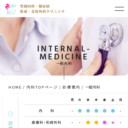
INTERNAL-
MEDICINE
一般内科
HOME
内科TOPページ
診療案内
一般内科
月
火
水
木
金
土
日
INTERNAL-MEDICINE
-
●
●
●
●
●
-
内 科
幅広く内科系疾患・体調不良全般を
-
-
●
●
●
★
-
皮膚科・形成外科
ご診察致します。