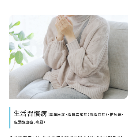
生活習慣病
（高血圧症・脂質異常症（高脂血症）・糖尿病・
高尿酸血症、痛風）