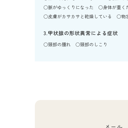
脈がゆっくりになった
身体が重く
皮膚がカサカサと乾燥している
物
3.甲状腺の形状異常による症状
頸部の腫れ
頸部のしこり
メール