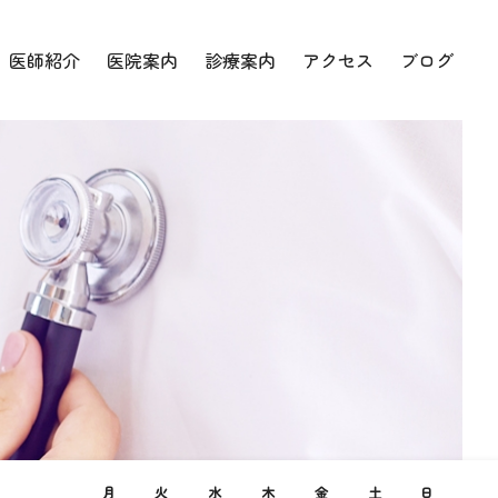
医師紹介
医院案内
診療案内
アクセス
ブログ
月
火
水
木
金
土
日