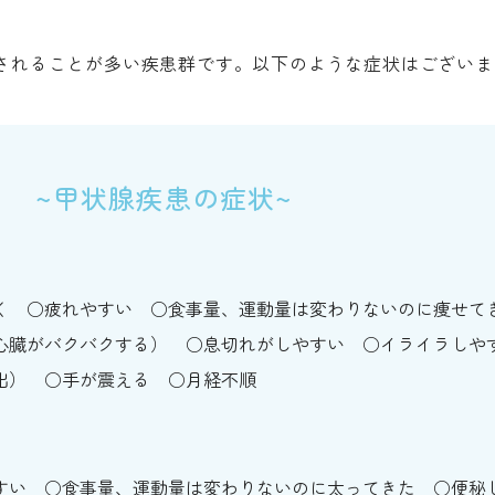
されることが多い疾患群です。以下のような症状はございま
か？
~甲状腺疾患の症状~
く
疲れやすい
食事量、運動量は変わりないのに痩せて
心臓がバクバクする）
息切れがしやすい
イライラしや
出）
手が震える
月経不順
すい
食事量、運動量は変わりないのに太ってきた
便秘