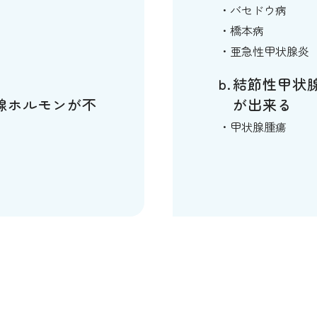
バセドウ病
橋本病
）
亜急性甲状腺炎
結節性甲状
腺ホルモンが不
が出来る
甲状腺腫瘍